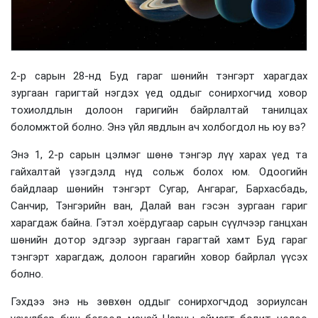
2-р сарын 28-нд Буд гараг шөнийн тэнгэрт харагдах
зургаан гаригтай нэгдэх үед оддыг сонирхогчид ховор
тохиолдлын долоон гаригийн байрлалтай танилцах
боломжтой болно. Энэ үйл явдлын ач холбогдол нь юу вэ?
Энэ 1, 2-р сарын цэлмэг шөнө тэнгэр лүү харах үед та
гайхалтай үзэгдэлд нүд сольж болох юм. Одоогийн
байдлаар шөнийн тэнгэрт Сугар, Ангараг, Бархасбадь,
Санчир, Тэнгэрийн ван, Далай ван гэсэн зургаан гариг
харагдаж байна. Гэтэл хоёрдугаар сарын сүүлчээр ганцхан
шөнийн дотор эдгээр зургаан гарагтай хамт Буд гараг
тэнгэрт харагдаж, долоон гарагийн ховор байрлал үүсэх
болно.
Гэхдээ энэ нь зөвхөн оддыг сонирхогчдод зориулсан