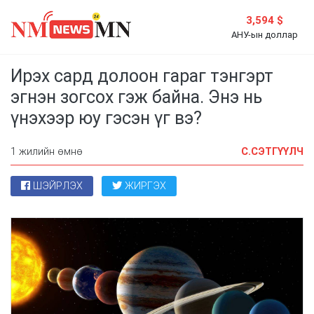
3,594 $
АНУ-ын доллар
Ирэх сард долоон гараг тэнгэрт
эгнэн зогсох гэж байна. Энэ нь
үнэхээр юу гэсэн үг вэ?
1 жилийн өмнө
C.СЭТГҮҮЛЧ
ШЭЙРЛЭХ
ЖИРГЭХ