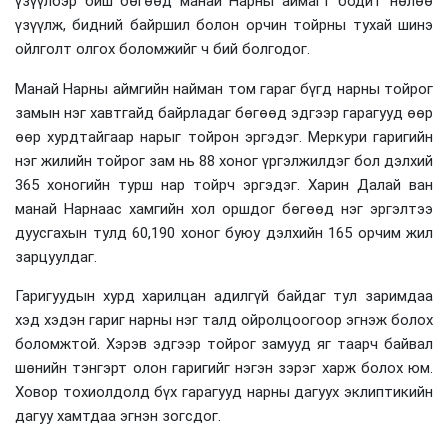
үзүүлбэр биш бөгөөд манай Нарны аймагт бодит нөлөө
үзүүлж, бидний байршил болон орчин тойрны тухай шинэ
ойлголт олгох боломжийг ч бий болгодог.
Манай Нарны аймгийн найман том гараг бүгд нарны тойрог
замын нэг хавтгайд байрладаг бөгөөд эдгээр гарагууд өөр
өөр хурдтайгаар нарыг тойрон эргэдэг. Меркури гаригийн
нэг жилийн тойрог зам нь 88 хоног үргэлжилдэг бол дэлхий
365 хоногийн турш нар тойрч эргэдэг. Харин Далай ван
манай Нарнаас хамгийн хол оршдог бөгөөд нэг эргэлтээ
дуусгахын тулд 60,190 хоног буюу дэлхийн 165 орчим жил
зарцуулдаг.
Гаригуудын хурд харилцан адилгүй байдаг тул заримдаа
хэд хэдэн гариг нарны нэг талд ойролцоогоор эгнэж болох
боломжтой. Хэрэв эдгээр тойрог замууд яг таарч байвал
шөнийн тэнгэрт олон гаригийг нэгэн зэрэг харж болох юм.
Ховор тохиолдолд бүх гарагууд нарны дагуух эклиптикийн
дагуу хамтдаа эгнэн зогсдог.