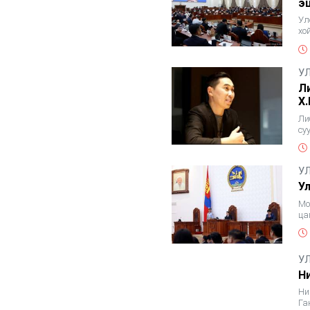
э
Ул
хо
Ху
У
Л
Х
Ли
су
ба
У
У
Мо
ца
У
Н
Ни
Га