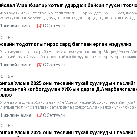
ийслэл Улаанбаатар хотыг удирдаж байсан түүхэн товч
рван зуун жилийн тэртээ Монголд хамгийн нэр хүндтэй хүн нь Богд Жав
мээх хутагтын үе үеийн дүрүүд байсан гэдэг. Тэр үед Түшээт хан Гомбод
ү Занабазарыг анхдугаар Богд Жавзандамба х
1 жилийн өмнө
C.Сэтгүүлч
ЛС ТӨР
өсвийн тодотголыг ирэх сард багтаан өргөн мэдүүлнэ
Х-ын чуулганы өнөөдрийн үдээс хойшхи хуралдаанаар &ldquo;Монгол Ул
ы төсвийн тухай хууль баталсантай холбогдуулан авах зарим арга хэмж
хай&rdquo; УИХ-ын тогтоолын төслийг анхны хэлэ
1 жилийн өмнө
C.Сэтгүүлч
ЛС ТӨР
онгол Улсын 2025 оны төсвийн тухай хуулиудын төслийг
аталсантай холбогдуулан УИХ-ын дарга Д.Амарбаясгалан
эллээ
Х-ын дарга Д.Амарбаясгалангийн Монгол Улсын 2025 оны төсвийн тухай
улиудын төслийг хэлэлцэн баталсантай холбогдуулан хэлсэн үгийг бүрэн
ргэж байна. Улсын Их Хурлын эрхэм гишүүд ээ, Монго
1 жилийн өмнө
C.Сэтгүүлч
ЛС ТӨР
онгол Улсын 2025 оны төсвийн тухай хуулиудын төслийг