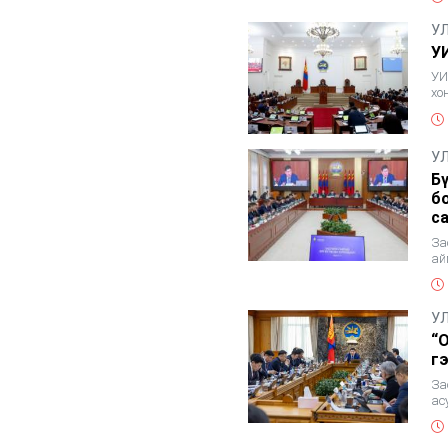
У
У
УИ
хо
УИ
У
Б
б
с
За
ай
ор
У
“
г
За
ас