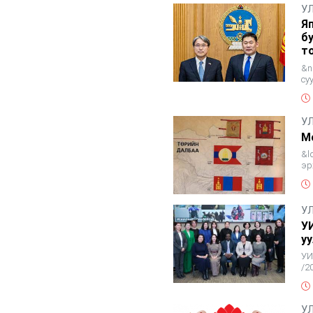
У
Я
б
т
&n
су
&n
У
М
&l
эр
ту
У
У
у
УИ
/2
ши
У