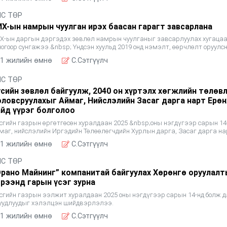
ЛС ТӨР
ИХ-ын намрын чуулган ирэх баасан гарагт завсарлана
Х-ын даргын дэргэдэх зөвлөл намрын чуулганыг завсарлуулах хугацаа
ногоор сунгажээ.&nbsp; Үндсэн хуульд 2019 онд нэмэлт, өөрчлөлт оруулс
Х-ын ээлжит чуулганыг 75-аас доошгүй ажлын
1 жилийн өмнө
C.Сэтгүүлч
ЛС ТӨР
үсийн зөвлөл байгуулж, 2040 он хүртэлх хөгжлийн төлөв
оловсруулахыг Аймаг, Нийслэлийн Засаг дарга нарт Ерөн
айд үүрэг болголоо
сгийн газрын өргөтгөсөн хуралдаан 2025 &nbsp;оны нэгдүгээр сарын 14
маг, нийслэлийн Иргэдийн Төлөөлөгчдийн Хурлын дарга, Засаг дарга на
олцлоо. Монгол Улсын Ерөнхий сайд Л.Оюун-Эрдэнэ т
1 жилийн өмнө
C.Сэтгүүлч
ЛС ТӨР
Орано Майнинг” компанитай байгуулах Хөрөнгө оруулал
эрээнд гарын үсэг зурна
сгийн газрын ээлжит хуралдаан 2025 оны нэгдүгээр сарын 14-нд болж 
уудлуудыг хэлэлцэн шийдвэрлэлээ.
1 жилийн өмнө
C.Сэтгүүлч