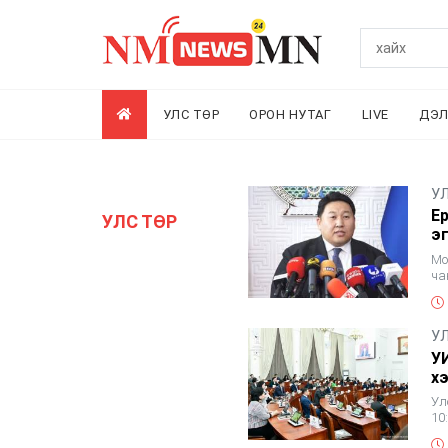
УЛС ТӨР
ОРОН НУТАГ
LIVE
ДЭ
У
Е
УЛС ТӨР
э
Мо
ча
эг
У
У
х
Ул
10