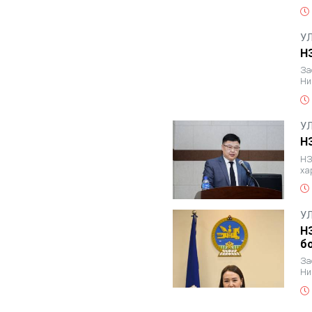
Ло
У
Н
За
Ни
со
У
Н
НЗ
ха
да
У
Н
б
За
Ни
со