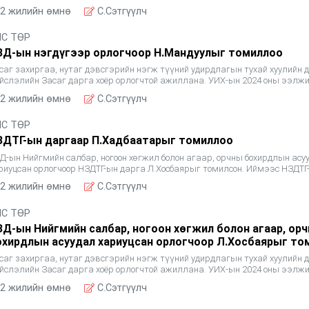
ндон хотын &ldquo;International University of Americ
2 жилийн өмнө
C.Сэтгүүлч
ЛС ТӨР
ЗД-ын нэгдүгээр орлогчоор Н.Мандуулыг томиллоо
саг захиргаа, нутаг дэвсгэрийн нэгж түүний удирдлагын тухай хуулийн 
йслэлийн Засаг дарга хоёр орлогчтой ажиллана. УИХ-ын 2024 оны ээлж
нгуулиар НЗД-ын хоёр орлогч сонгуульд өрсөлдөж, гиш
2 жилийн өмнө
C.Сэтгүүлч
ЛС ТӨР
ЗДТГ-ын даргаар П.Хадбаатарыг томиллоо
Д-ын Нийгмийн салбар, ногоон хөгжил болон агаар, орчны бохирдлын асу
риуцсан орлогчоор НЗДТГ-ын дарга Л.Хосбаярыг томилсон. Иймээс НЗДТГ
ргаар НЗДТГ-ын Нийслэлийн бодлого, төлөвлөлтийн га
2 жилийн өмнө
C.Сэтгүүлч
ЛС ТӨР
ЗД-ын Нийгмийн салбар, ногоон хөгжил болон агаар, ор
охирдлын асуудал хариуцсан орлогчоор Л.Хосбаярыг то
саг захиргаа, нутаг дэвсгэрийн нэгж түүний удирдлагын тухай хуулийн 
йслэлийн Засаг дарга хоёр орлогчтой ажиллана. УИХ-ын 2024 оны ээлж
нгуулиар НЗД-ын хоёр орлогч сонгуульд өрсөлдөж, гиш
2 жилийн өмнө
C.Сэтгүүлч