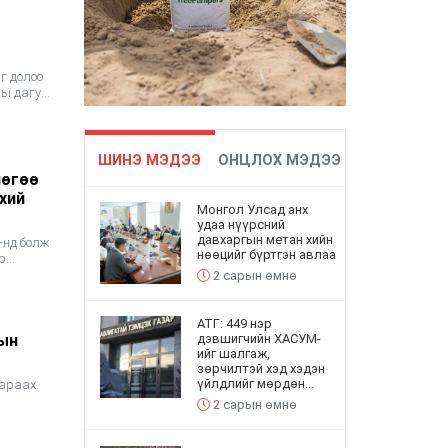
г долоо
ны дагуу
ШИНЭ МЭДЭЭ
ОНЦЛОХ МЭДЭЭ
лөгөө
хий
Монгол Улсад анх
удаа нүүрсний
давхаргын метан хийн
-нд болж
нөөцийг бүртгэн авлаа
р
2 сарын өмнө
АТГ: 449 нэр
тын
дэвшигчийн ХАСУМ-
ийг шалгаж,
зөрчилтэй хэд хэдэн
үйлдлийг мөрдөн
дараах
шалгах хэлтэст
2 сарын өмнө
шилжүүлэв