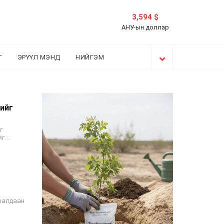
3,594 $
АНУ-ын доллар
Г
ЭРҮҮЛ МЭНД
НИЙГЭМ
нийг
г
йг
уралдаан