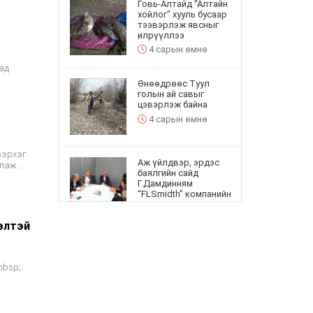
Говь-Алтайд "Алтайн
хойлог" хууль бусаар
тээвэрлэж явсныг
илрүүллээ
4 сарын өмнө
ад
Өнөөдрөөс Туул
голын ай савыг
цэвэрлэж байна
4 сарын өмнө
зэрхэг
Аж үйлдвэр, эрдэс
рлаж
баялгийн сайд
Г.Дамдинням
“FLSmidth” компанийн
төлөөлөлтэй уулзав
5 сарын өмнө
өлтэй
“Шинэ-Улаангом”
захыг шинэ байршилд
nbsp;
барих саналыг иргэд
дэмжлээ
5 сарын өмнө