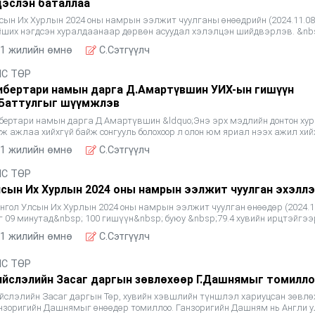
цэслэн баталлаа
сын Их Хурлын 2024 оны намрын ээлжит чуулганы өнөөдрийн (2024.11.08
йших нэгдсэн хуралдаанаар дөрвөн асуудал хэлэлцэн шийдвэрлэв. &nb
ралдааны эхэнд&nbsp;Засгийн газраас 2024 оны 08 д
1 жилийн өмнө
C.Сэтгүүлч
ЛС ТӨР
ибертари намын дарга Д.Амартүвшин УИХ-ын гишүүн
.Баттулгыг шүүмжлэв
бертари намын дарга Д.Амартүвшин &ldquo;Энэ эрх мэдлийн донтон ху
уж ажлаа хийхгүй байж сонгууль болохоор л олон юм яриал нээх ажил хий
йгаа хүн болоод л гараад ирэх юм!&rdquo; гэж УИ
1 жилийн өмнө
C.Сэтгүүлч
ЛС ТӨР
лсын Их Хурлын 2024 оны намрын ээлжит чуулган эхэлл
нгол Улсын Их Хурлын 2024 оны намрын ээлжит чуулган өнөөдөр (2024.10
г 09 минутад&nbsp; 100 гишүүн&nbsp; буюу &nbsp;79.4 хувийн ирцтэйгээ
эхэллээ. Чуулганы нээлтэд, Монгол Улсын Ерөнхий
1 жилийн өмнө
C.Сэтгүүлч
ЛС ТӨР
ийслэлийн Засаг даргын зөвлөхөөр Г.Дашнямыг томилл
йслэлийн Засаг даргын Төр, хувийн хэвшлийн түншлэл хариуцсан зөвлө
нзоригийн Дашнямыг өнөөдөр томиллоо. Ганзоригийн Дашням нь Англи 