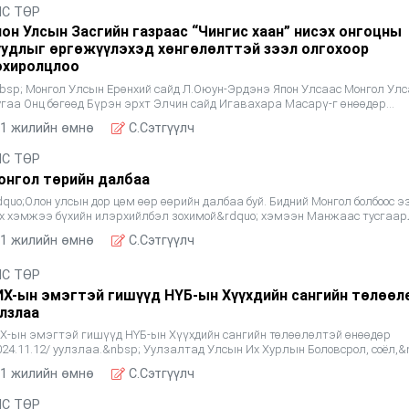
ЛС ТӨР
пон Улсын Засгийн газраас “Чингис хаан” нисэх онгоцны
уудлыг өргөжүүлэхэд хөнгөлөлттэй зээл олгохоор
охиролцлоо
bsp; Монгол Улсын Ерөнхий сайд Л.Оюун-Эрдэнэ Япон Улсаас Монгол Улс
угаа Онц бөгөөд Бүрэн эрхт Элчин сайд Игавахара Масарү-г өнөөдөр
bsp;хүлээн авч уулзав. Уулзалтын эхэнд Ерөнхий сайд Л.Оюу
1 жилийн өмнө
C.Сэтгүүлч
ЛС ТӨР
онгол төрийн далбаа
dquo;Олон улсын дор цөм өөр өөрийн далбаа буй. Бидний Монгол болбоос э
х хэмжээ бүхийн илэрхийлбэл зохимой&rdquo; хэмээн Манжаас тусгаа
сгаар улсаа байгуулсан Богд хаант Монгол Улсын т
1 жилийн өмнө
C.Сэтгүүлч
ЛС ТӨР
ИХ-ын эмэгтэй гишүүд НҮБ-ын Хүүхдийн сангийн төлөөл
улзлаа
Х-ын эмэгтэй гишүүд НҮБ-ын Хүүхдийн сангийн төлөөлөлтэй өнөөдөр
024.11.12/ уулзлаа.&nbsp; Уулзалтад Улсын Их Хурлын Боловсрол, соёл,&
нжлэх ухаан, спортын&nbsp;байнгын хорооны дарга Ч.Ундр
1 жилийн өмнө
C.Сэтгүүлч
ЛС ТӨР