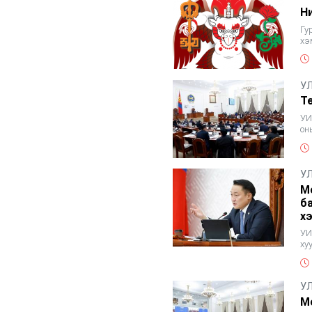
Н
Гу
хэ
хү
У
Т
УИ
он
ту
У
М
б
х
УИ
ху
хү
У
М