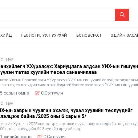
ЛХИЙД
ГЕОЛОГИ, УУЛ УУРХАЙ
БОЛОВСРОЛ
ЭДИЙН ЗАСА
ЛС ТӨР
рөнхийлөгч У.Хүрэлсүх: Хариуцлага алдсан УИХ-ын гишүү
гүүлэн татах хуулийн төсөл санаачиллаа
нгол Улсын Ерөнхийлөгч У.Хүрэлсүх УИХ-ын гишүүний ёс зүй, хариуцлагы
нгатгах, сонгогчдын хяналтыг бодитой болгох зорилгоор "УИХ-ын гишүүни
үүлэн татах тухай" хуулийн төслийг санаачлан, УИХ-д
5 сарын өмнө
C.Сэтгүүлч
ЛС ТӨР
ИХ-ын хаврын чуулган эхэлж, чухал хуулийн төслүүдийг
элэлцэж байна /2025 оны 6 сарын 5/
сын Их Хурлын 2025 оны хаврын ээлжит чуулганы өнөөдрийн нэгдсэн х
:00 цагт, гишүүдийн 54.8 хувийн ирцтэйгээр
1 жилийн өмнө
C.Сэтгүүлч