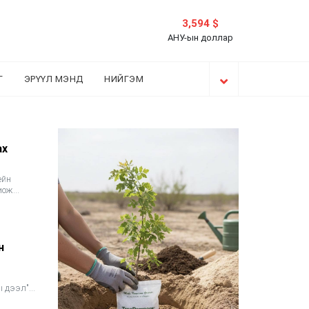
3,594 $
АНУ-ын доллар
Г
ЭРҮҮЛ МЭНД
НИЙГЭМ
ах
ейн
иож
н
ы дээл"