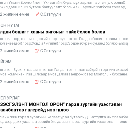
нгол Улсын Ерөнхийлөгч Ухнаагийн Хүрэлсүх зарлиг гарган, улс орны&n
гжил дэвшил, их бүтээн байгуулалт болон Ази-Европыг холбосон тээвэр,
жистикийн сүлжээнд оруулж буй онцгой хувь нэмрийг ү
2 жилийн өмнө
C.Сэтгүүлч
РОН НУТАГ
алдан бошигт хааны онгоныг тайх ёслол болов
нголын төр, шашин, цэргийн нэрт зүтгэлтэн Галдан бошигт хааны онгон
лол өнөөдөр&nbsp;Ховд аймгийн&nbsp;Эрдэнэбүрэн суманд боллоо.&nbs
bsp;&nbsp;Ёслолд аймгийн удирдлагууд болон т
2 жилийн өмнө
C.Сэтгүүлч
ИЙГЭМ
нголын Бурхны шашинтны төв Гандантэгчинлэн хийдийн тэргүүн их хам
мба номун хан, гэвш лхаарамба Д.Жавзандорж бээр Монголын бурханы
шинтны төвийн тэргүүн лам нарын зөвлөлийн гишүүн хийдүүд
2 жилийн өмнө
C.Сэтгүүлч
ОЁЛ УРЛАГ
ҮЗЭСГЭЛЭНТ МОНГОЛ ОРОН” гэрэл зургийн үзэсгэлэн
лаанбаатар галерейд нээгдлээ
с аймгийн гэрэл зурагчин, чөлөөт уран бүтээлч Д. Баттулга нь Улаанб
тод хоёр дахь удаагаа өөрийн бие даасан гэрэл зургийн үзэсгэлэнг толи
йгаа юм. Хараа цуцаам өндөр уулс, хайлж уярам