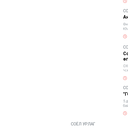
С
А
Өн
Kh
С
С
ө
ОХ
Ч.
"Н
С
"
5 
ба
-С
СОЁЛ УРЛАГ