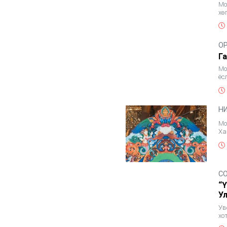
Мо
хө
ло
О
Г
Мо
ёс
&n
Н
Мо
Ха
ша
С
“
У
Ув
хо
ба