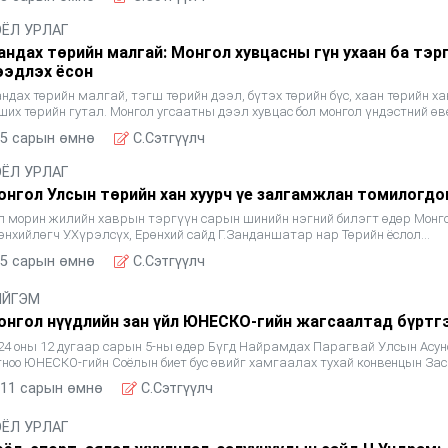
ОЁЛ УРЛАГ
андах төрийн малгай: Монгол хувцасны гүн ухаан ба тэр
ээдлэх ёсон
ндах төрийн малгай, тэгш төрийн дээл, бүтэх төрийн бүс, хаан төрийн ха
ших төрийн гутал. Монгол угсаатны дээл хувцас бол монгол үндэстний ө
цлогийг тодорхойлдог хамгийн энгийн бөгөөд
5 сарын өмнө
C.Сэтгүүлч
ОЁЛ УРЛАГ
онгол Улсын төрийн хан хуурч үе залгамжлан томилогдо
л морин жилийн хаврын тэргүүн сарын шинийн нэгний билэгт өдөр Монг
өнхийлөгч У.Хүрэлсүх, Ерөнхий сайд Г.Занданшатар нар Төрийн ёслол
ндэтгэлийн өргөөнд Монгол Улсын Соёлын тэргүүний ажил
5 сарын өмнө
C.Сэтгүүлч
ИЙГЭМ
онгол нүүдлийн зан үйл ЮНЕСКО-гийн жагсаалтад бүртг
24 оны 12 дугаар сарын 5-ны өдөр Бүгд Найрамдах Парагвай Улсын Асун
тноо ЮНЕСКО-гийн Соёлын биет бус өвийг хамгаалах тухай конвенцын Зас
зар хоорондын хорооны 19 дүгээр чуулганы хүрээнд
11 сарын өмнө
C.Сэтгүүлч
ОЁЛ УРЛАГ