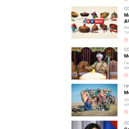
С
М
д
Ма
тү
он
С
М
Га
Ер
хү
Н
М
20
хо
га
С