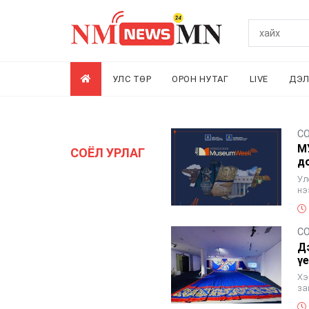
УЛС ТӨР
ОРОН НУТАГ
LIVE
ДЭ
С
М
СОЁЛ УРЛАГ
д
Ул
нэ
ба
С
Д
үе
Хэ
за
ол