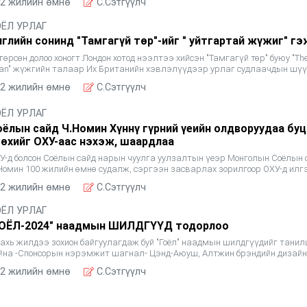
2 жилийн өмнө
C.Сэтгүүлч
ОЁЛ УРЛАГ
нглийн сонинд "Тамгагүй төр"-ийг " уйтгартай жүжиг" г
гөрсөн долоо хоногт Лондон хотод нээлтээ хийсэн "Тамгагүй төр" буюу "Th
an" жүжгийн талаар Их Британийн хэвлэлүүдээр урлаг судлаачдын шү
гарч эхэлжээ. Монгол жүжгийн талаар ан
2 жилийн өмнө
C.Сэтгүүлч
ОЁЛ УРЛАГ
оёлын сайд Ч.Номин Хүннү гүрний үеийн олдворуудаа бу
гөхийг ОХУ-аас нэхэж, шаардлаа
У-д болсон Соёлын сайд нарын чуулга уулзалтын үеэр Монголын Соёлын 
Номин 100 жилийн өмнө судалж, сэргээн засварлах зорилгоор ОХУ-д илг
оён уул"-ын булшнаас олдсон Хүннү гүрний үеи
2 жилийн өмнө
C.Сэтгүүлч
ОЁЛ УРЛАГ
ГОЁЛ-2024" наадмын ШИЛДГҮҮД тодорлоо
дахь жилдээ зохион байгуулагдаж буй "Гоёл" наадмын шилдгүүдийг тани
йна -Спонсорын нэрэмжит шагнал- Цэнд-Аюуш, Алтжин брэндийн дизайн
esar's брэндийн нэрэмжит шагнал- Адъяа, Хүсл
2 жилийн өмнө
C.Сэтгүүлч