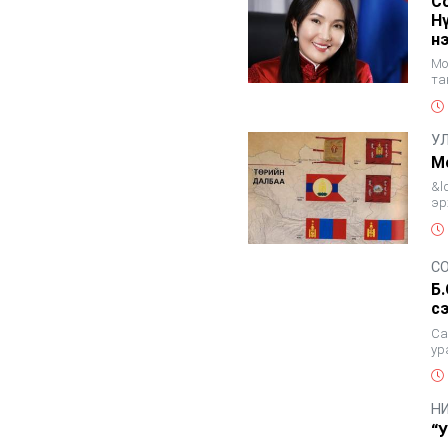
Со
Н
н
Мо
та
фе
У
М
&l
эр
ту
С
Б
с
Са
ур
үз
Н
“