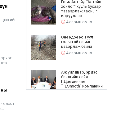
Говь-Алтайд "Алтайн
хүн
хойлог" хууль бусаар
тээвэрлэж явсныг
илрүүллээ
онцлогийг
4 сарын өмнө
Өнөөдрөөс Туул
голын ай савыг
цэвэрлэж байна
4 сарын өмнө
зэрхэг
рлаж
Аж үйлдвэр, эрдэс
баялгийн сайд
Г.Дамдинням
“FLSmidth” компанийн
шны
төлөөлөлтэй уулзав
5 сарын өмнө
, чөлөөт
н
“Шинэ-Улаангом”
захыг шинэ байршилд
барих саналыг иргэд
дэмжлээ
5 сарын өмнө