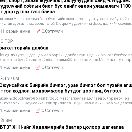
ёл, спорт, аялал жуулчлал, залуучуудын сайд Ч.Ундрам:
үүдэлчний соёлын биет бус өвийг өвлөн уламжлагч 1100 
эг дор цуглах гэж байна
нголын Улсын соёлын биет бус өвийн олон төрөл зүйл, угсаатны бүлгийн 
ниулан сурталчлах зорилготой &ldquo;Нүүдэлчин&rdquo; дэлхийн соёлын
стивалийг Соёл, спорт, аялал жуулчлал, залуучуу
11 сарын өмнө
C.Сэтгүүлч
ЛС ТӨР
онгол төрийн далбаа
dquo;Олон улсын дор цөм өөр өөрийн далбаа буй. Бидний Монгол болбоос э
х хэмжээ бүхийн илэрхийлбэл зохимой&rdquo; хэмээн Манжаас тусгаа
сгаар улсаа байгуулсан Богд хаант Монгол Улсын т
1 жилийн өмнө
C.Сэтгүүлч
ОЁЛ УРЛАГ
.Оюунсайхан: Бийрийн бичлэг, уран бичлэг бол тухайн аг
этгэл хөдлөл, мэдрэмжээр бүтдэг цор ганц бүтээл
яхан &ldquo;Монгол бичиг&rdquo; үзэсгэлэнгээ дэлгээд буй уран бичээч
ан бүтээлч Б.Оюунсайхантай ярилцлаа. -Юуны өмнө анхныхаа бие дааса
эсгэлэнг гаргасанд тань баяр хүргэе. Манай уншиг
1 жилийн өмнө
C.Сэтгүүлч
ИЙГЭМ
УБТЗ” ХНН-ийг Хөдөлмөрийн баатар цолоор шагналаа