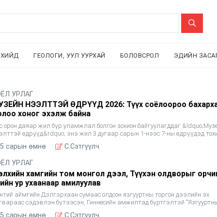
ЛХИЙД
ГЕОЛОГИ, УУЛ УУРХАЙ
БОЛОВСРОЛ
ЭДИЙН ЗАСА
ОЁЛ УРЛАГ
УЗЕЙН НЭЭЛТТЭЙ ӨДРҮҮД 2026: Түүх соёлоороо бахарх
олоо хоног эхэлж байна
с орон даяар жил бүр уламжлал болгон зохион байгуулагддаг &ldquo;Муз
элттэй өдрүүд&rdquo; энэ жил 3 дугаар сарын 1-нээс 7-ны өдрүүдэд тох
йна. Тус арга хэмжээний хүрээнд нийслэл болон 21 а
5 сарын өмнө
C.Сэтгүүлч
ОЁЛ УРЛАГ
элхийн хамгийн том монгол дээл, Түүхэн олдворыг орчи
ийн ур ухаанаар амилуулав
нтий аймгийн Дэлгэрхаан сумаас олдсон язгууртны торгон дээлийн эх
гвараас сэдэвлэн бүтээсэн, Гиннесийн амжилтад бүртгэлтэй "Язгууртн
ны хүртээл болж байна. Бүтээлийн онцлох тоон үзүүлэлт
5 сарын өмнө
C.Сэтгүүлч