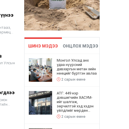
гүүнээ
нтааз,
вөрмөц
ШИНЭ МЭДЭЭ
ОНЦЛОХ МЭДЭЭ
в
Монгол Улсад анх
ол Улсын
удаа нүүрсний
давхаргын метан хийн
нөөцийг бүртгэн авлаа
2 сарын өмнө
эгдлээ
АТГ: 449 нэр
дэвшигчийн ХАСУМ-
сион
ийг шалгаж,
гийн
зөрчилтэй хэд хэдэн
үйлдлийг мөрдөн
шалгах хэлтэст
2 сарын өмнө
шилжүүлэв