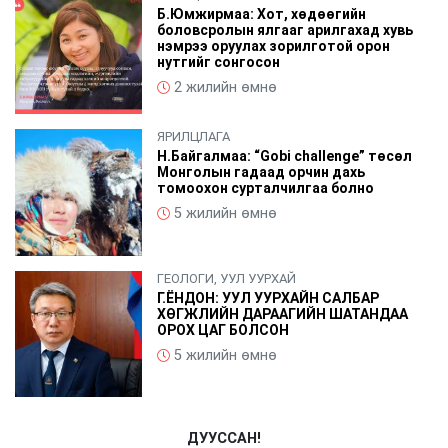
Б.Юмжирмаа: Хот, хөдөөгийн
боловсролын ялгааг арилгахад хувь
нэмрээ оруулах зорилготой орон
нутгийг сонгосон
2 жилийн өмнө
ЯРИЛЦЛАГА
Н.Байгалмаа: “Gobi challenge” төсөл
Монголын гадаад орчин дахь
томоохон сурталчилгаа болно
5 жилийн өмнө
ГЕОЛОГИ, УУЛ УУРХАЙ
Г.ЁНДОН: УУЛ УУРХАЙН САЛБАР
ХӨГЖЛИЙН ДАРААГИЙН ШАТАНДАА
ОРОХ ЦАГ БОЛСОН
5 жилийн өмнө
ДУУССАН!