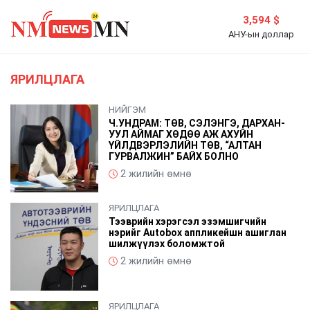
3,594 $
АНУ-ын доллар
ЯРИЛЦЛАГА
НИЙГЭМ
Ч.УНДРАМ: ТӨВ, СЭЛЭНГЭ, ДАРХАН-
УУЛ АЙМАГ ХӨДӨӨ АЖ АХУЙН
ҮЙЛДВЭРЛЭЛИЙН ТӨВ, “АЛТАН
ГУРВАЛЖИН” БАЙХ БОЛНО
2 жилийн өмнө
ЯРИЛЦЛАГА
Тээврийн хэрэгсэл эзэмшигчийн
нэрийг Аutobox аппликейшн ашиглан
шилжүүлэх боломжтой
2 жилийн өмнө
ЯРИЛЦЛАГА